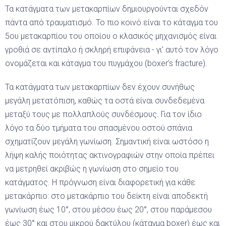
Τα κατάγματα των μετακαρπίων δημιουργούνται σχεδόν
πάντα από τραυματισμό. Το πιο κοινό είναι το κάταγμα του
5ου μετακαρπίου του οποίου ο κλασικός μηχανισμός είναι
γροθιά σε αντίπαλο ή σκληρή επιφάνεια - γι’ αυτό τον λόγο
ονομάζεται και κάταγμα του πυγμάχου (boxer’s fracture).
Τα κατάγματα των μετακαρπίων δεν έχουν συνήθως
μεγάλη μετατόπιση, καθώς τα οστά είναι συνδεδεμένα
μεταξύ τους με πολλαπλούς συνδέσμους. Για τον ίδιο
λόγο τα δύο τμήματα του σπασμένου οστού σπάνια
σχηματίζουν μεγάλη γωνίωση. Σημαντική είναι ωστόσο η
λήψη καλής ποιότητας ακτινογραφιών στην οποία πρέπει
να μετρηθεί ακριβώς η γωνίωση στο σημείο του
κατάγματος. Η πρόγνωση είναι διαφορετική για κάθε
μετακάρπιο: στο μετακάρπιο του δείκτη είναι αποδεκτή
γωνίωση έως 10°, στου μέσου έως 20°, στου παράμεσου
έως 30° και στου μικρού δακτύλου (κάταγμα boxer) έως και