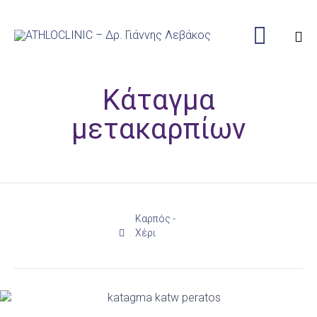

Sk
Κάταγμα
to
co
μετακαρπίων
Category
Καρπός -
Χέρι
