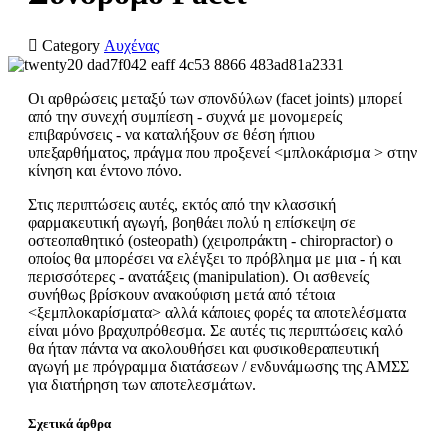

Category
Αυχένας
Οι αρθρώσεις μεταξύ των σπονδύλων (facet joints) μπορεί
από την συνεχή συμπίεση - συχνά με μονομερείς
επιβαρύνσεις - να καταλήξουν σε θέση ήπιου
υπεξαρθήματος, πράγμα που προξενεί <μπλοκάρισμα > στην
κίνηση και έντονο πόνο.
Στις περιπτώσεις αυτές, εκτός από την κλασσική
φαρμακευτική αγωγή, βοηθάει πολύ η επίσκεψη σε
οστεοπαθητικό (osteopath) (χειροπράκτη - chiropractor) ο
οποίος θα μπορέσει να ελέγξει το πρόβλημα με μια - ή και
περισσότερες - ανατάξεις (manipulation). Οι ασθενείς
συνήθως βρίσκουν ανακούφιση μετά από τέτοια
<ξεμπλοκαρίσματα> αλλά κάποιες φορές τα αποτελέσματα
είναι μόνο βραχυπρόθεσμα. Σε αυτές τις περιπτώσεις καλό
θα ήταν πάντα να ακολουθήσει και φυσικοθεραπευτική
αγωγή με πρόγραμμα διατάσεων / ενδυνάμωσης της ΑΜΣΣ
για διατήρηση των αποτελεσμάτων.
Σχετικά άρθρα