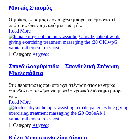
Μυικός Σπασμός
Ο μυϊκός σπασμός στον αυχένα μπορεί να εμφανιστεί
απότομα, όπως π.χ. από μια ψύξη ή...
Read More
vamtam-theme-circle-post

Category
Αυχένας
Σπονδυλοαρθρίτιδα – Σπονδυλική Στένωση –
Μυελοπάθεια
Στις περιπτώσεις που υπάρχει στένωση στον κεντρικό
σπονδυλικό σωλήνα για μεγάλο χρονικό διάστημα μπορεί
να...
Read More
vamtam-theme-circle-post

Category
Αυχένας
Κήλη Μεσοσπονδυλίου Δίσκου