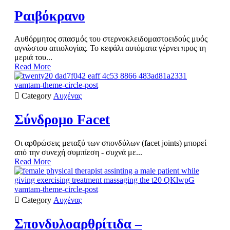
Ραιβόκρανο
Αυθόρμητος σπασμός του στερνοκλειδομαστοειδούς μυός
αγνώστου αιτιολογίας. Το κεφάλι αυτόματα γέρνει προς τη
μεριά του...
Read More
vamtam-theme-circle-post

Category
Αυχένας
Σύνδρομο Facet
Οι αρθρώσεις μεταξύ των σπονδύλων (facet joints) μπορεί
από την συνεχή συμπίεση - συχνά με...
Read More
vamtam-theme-circle-post

Category
Αυχένας
Σπονδυλοαρθρίτιδα –