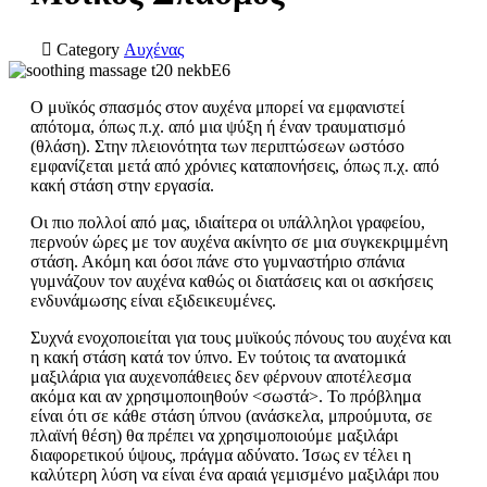

Category
Αυχένας
Ο μυϊκός σπασμός στον αυχένα μπορεί να εμφανιστεί
απότομα, όπως π.χ. από μια ψύξη ή έναν τραυματισμό
(θλάση). Στην πλειονότητα των περιπτώσεων ωστόσο
εμφανίζεται μετά από χρόνιες καταπονήσεις, όπως π.χ. από
κακή στάση στην εργασία.
Οι πιο πολλοί από μας, ιδιαίτερα οι υπάλληλοι γραφείου,
περνούν ώρες με τον αυχένα ακίνητο σε μια συγκεκριμμένη
στάση. Ακόμη και όσοι πάνε στο γυμναστήριο σπάνια
γυμνάζουν τον αυχένα καθώς οι διατάσεις και οι ασκήσεις
ενδυνάμωσης είναι εξιδεικευμένες.
Συχνά ενοχοποιείται για τους μυϊκούς πόνους του αυχένα και
η κακή στάση κατά τον ύπνο. Εν τούτοις τα ανατομικά
μαξιλάρια για αυχενοπάθειες δεν φέρνουν αποτέλεσμα
ακόμα και αν χρησιμοποιηθούν <σωστά>. Το πρόβλημα
είναι ότι σε κάθε στάση ύπνου (ανάσκελα, μπρούμυτα, σε
πλαϊνή θέση) θα πρέπει να χρησιμοποιούμε μαξιλάρι
διαφορετικού ύψους, πράγμα αδύνατο. Ίσως εν τέλει η
καλύτερη λύση να είναι ένα αραιά γεμισμένο μαξιλάρι που