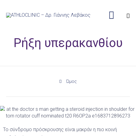

Sk
Ρήξη υπερακανθίου
to
co
Category
Ώμος

Το σύνδρομο πρόσκρουσης είναι μακράν η πιο κοινή