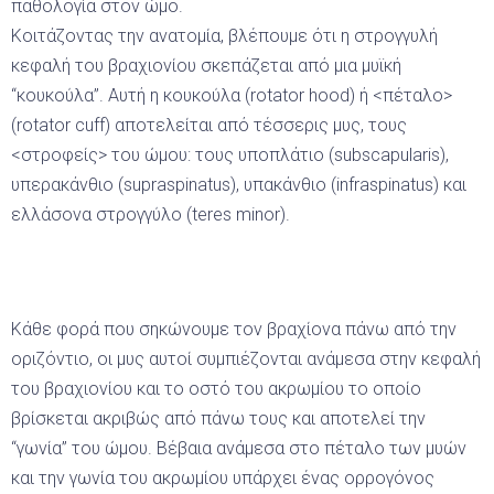
παθολογία στον ώμο.
Κοιτάζοντας την ανατομία, βλέπουμε ότι η στρογγυλή
κεφαλή του βραχιονίου σκεπάζεται από μια μυϊκή
“κουκούλα”. Αυτή η κουκούλα (rotator hood) ή <πέταλο>
(rotator cuff) αποτελείται από τέσσερις μυς, τους
<στροφείς> του ώμου: τους υποπλάτιο (subscapularis),
υπερακάνθιο (supraspinatus), υπακάνθιο (infraspinatus) και
ελλάσονα στρογγύλο (teres minor).
Κάθε φορά που σηκώνουμε τον βραχίονα πάνω από την
οριζόντιο, οι μυς αυτοί συμπιέζονται ανάμεσα στην κεφαλή
του βραχιονίου και το οστό του ακρωμίου το οποίο
βρίσκεται ακριβώς από πάνω τους και αποτελεί την
“γωνία” του ώμου. Βέβαια ανάμεσα στο πέταλο των μυών
και την γωνία του ακρωμίου υπάρχει ένας ορρογόνος