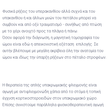
Φυσικά ρήξεις του υπερακανθίου αλλά συχνά και του
υπακανθίου ή και άλλων μυών του πετάλου μπορεί να
συμβούν και από οξύ τραυματισμό - συνήθως από πτώση
με το χέρι ανοιχτό προς τα πλάγια ή πάνω.
Όσον αφορά την διάγνωση, η μαγνητική τομογραφία του
ώμου είναι εδώ η απεικονιστική εξέταση επιλογής. Σε
αυτήν βλέπουμε με μεγάλη ακρίβεια όλη την ανατομία του
ώμου και ιδίως την ύπαρξη ρήξεων στο πέταλο στροφέων.
Η θεραπεία της απλής υπακρωμιακής φλεγμονής είναι
αγωγή με αντιφλεγμονώδη χάπια από το στόμα ή τοπική
έγχυση κορτικοστεροειδών στον υπακρωμιακό χώρο.
Επίσης συνιστούμε παράλληλα φυσικοθεραπευτική αγωγή