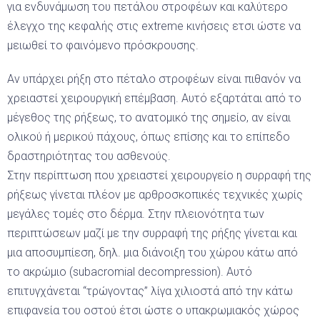
για ενδυνάμωση του πετάλου στροφέων και καλύτερο
έλεγχο της κεφαλής στις extreme κινήσεις ετσι ώστε να
μειωθεί το φαινόμενο πρόσκρουσης.
Αν υπάρχει ρήξη στο πέταλο στροφέων είναι πιθανόν να
χρειαστεί χειρουργική επέμβαση. Αυτό εξαρτάται από το
μέγεθος της ρήξεως, το ανατομικό της σημείο, αν είναι
ολικού ή μερικού πάχους, όπως επίσης και το επίπεδο
δραστηριότητας του ασθενούς.
Στην περίπτωση που χρειαστεί χειρουργείο η συρραφή της
ρήξεως γίνεται πλέον με αρθροσκοπικές τεχνικές χωρίς
μεγάλες τομές στο δέρμα. Στην πλειονότητα των
περιπτώσεων μαζί με την συρραφή της ρήξης γίνεται και
μια αποσυμπίεση, δηλ. μια διάνοιξη του χώρου κάτω από
το ακρώμιο (subacromial decompression). Αυτό
επιτυγχάνεται “τρώγοντας” λίγα χιλιοστά από την κάτω
επιφανεία του οστού έτσι ώστε ο υπακρωμιακός χώρος